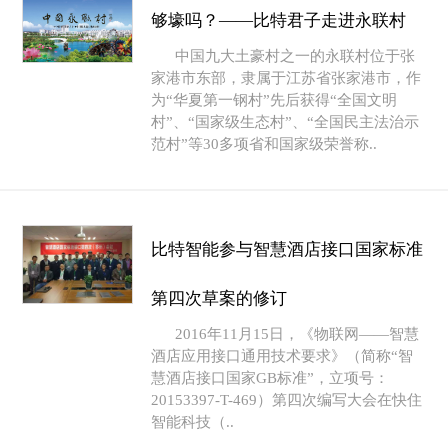
够壕吗？——比特君子走进永联村
中国九大土豪村之一的永联村位于张
家港市东部，隶属于江苏省张家港市，作
为“华夏第一钢村”先后获得“全国文明
村”、“国家级生态村”、“全国民主法治示
范村”等30多项省和国家级荣誉称..
比特智能参与智慧酒店接口国家标准
第四次草案的修订
2016年11月15日，《物联网——智慧
酒店应用接口通用技术要求》（简称“智
慧酒店接口国家GB标准”，立项号：
20153397-T-469）第四次编写大会在快住
智能科技（..