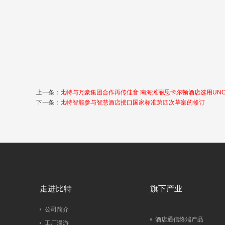
上一条：
比特与万豪集团合作再传佳音 南海滩丽思卡尔顿酒店选用UNOMe
下一条：
比特智能参与智慧酒店接口国家标准第四次草案的修订
走进比特
旗下产业
公司简介
酒店通信终端产品
工厂漫游