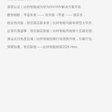
喜获认证｜比特智能成为华为ISV/IHV解决方案开发..
数智领航，寻迹未来 —— 张兴国《寻迹 —— 酒店全..
校企协共振，智启酒店新未来｜比特智能与曲阜师范大学共..
赴蓉共襄盛事，智启酒店新篇｜比特智能亮相第十五届全国..
展会次日热度拉满｜比特智能招商行动强势升级，引爆行业..
荣耀加冕，智启新程——比特智能斩获2026 Hote..