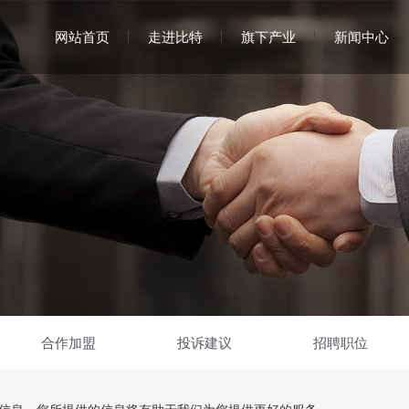
网站首页
走进比特
旗下产业
新闻中心
合作加盟
投诉建议
招聘职位