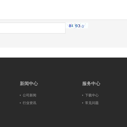
新闻中心
服务中心
公司新闻
下载中心
行业资讯
常见问题