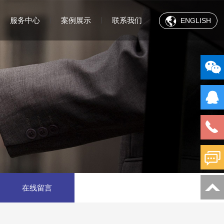
服务中心
案例展示
联系我们
ENGLISH
在线留言