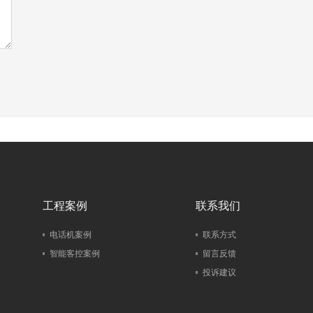
工程案例
联系我们
电话机案例
联系方式
智能客控案例
留言反馈
投诉建议